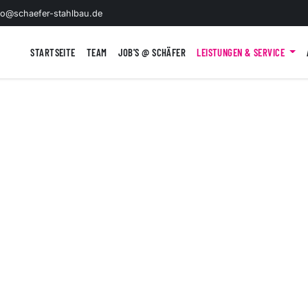
fo@schaefer-stahlbau.de
STARTSEITE
TEAM
JOB'S @ SCHÄFER
LEISTUNGEN & SERVICE