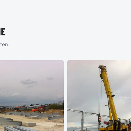
IE
ten.