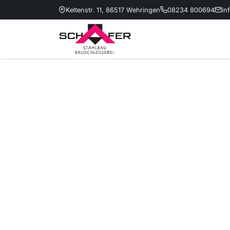
Keltenstr. 11, 86517 Wehringen
08234 800694
in