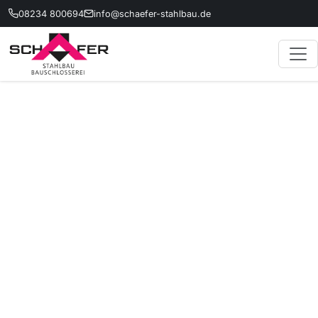
08234 800694
info@schaefer-stahlbau.de