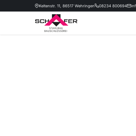
Keltenstr. 11, 86517 Wehringen
08234 800694
in