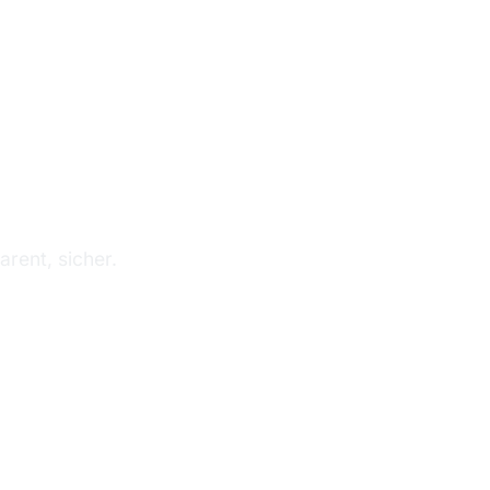
 GELÄNDER
rent, sicher.