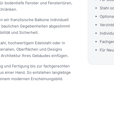
für bodentiefe Fenster und Fenstertüren,
Stahl o
schränken.
Optional
n wir französische Balkone individuell
Verzink
ie baulichen Gegebenheiten abgestimmt
ilität und Sicherheit.
Individ
Fachge
ahl, hochwertigem Edelstahl oder in
erialien, Oberflächen und Designs
Für Neu
e Architektur Ihres Gebäudes einfügen.
g und Fertigung bis zur fachgerechten
aus einer Hand. So entstehen langlebige
d einem modernen Erscheinungsbild.