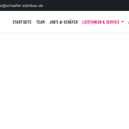
fo@schaefer-stahlbau.de
STARTSEITE
TEAM
JOB'S @ SCHÄFER
LEISTUNGEN & SERVICE